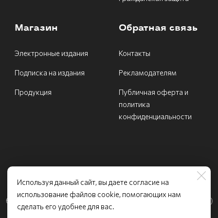
Магазин
Обратная связь
Электронные издания
Контакты
Подписка на издания
Рекламодателям
Продукция
Публичная оферта и
политика
конфиденциальности
Используя данный сайт, вы даете согласие на
ИНН 7731540639 Федеральное государственное
использование файлов cookie, помогающих нам
бюджетное учреждение «МЧС Медиа» Телефон: (499)
сделать его удобнее для вас.
995−59−99 (5112) / Email: info@mchsmedia.ru