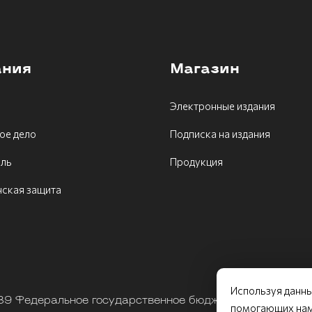
ания
Магазин
Электронные издания
ое дело
Подписка на издания
ель
Продукция
ская защита
Используя данны
9 Федеральное государственное бюджетное учрежден
помогающих нам 