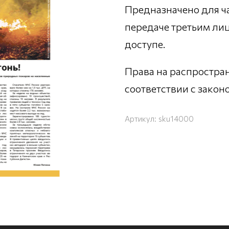
Предназначено для ч
передаче третьим ли
доступе.
Права на распростра
соответствии с зако
Артикул:
sku14000