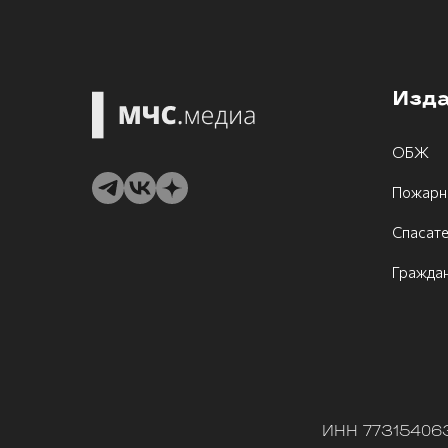
Изд
ОБЖ
Пожарн
Спасат
Граждан
ИНН 773154063