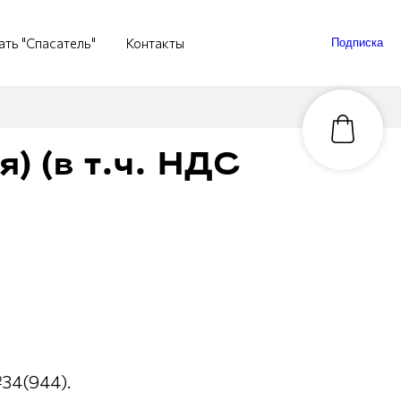
ать "Спасатель"
Контакты
Подписка
) (в т.ч. НДС
34(944).