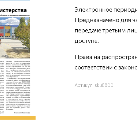
Электронное периодич
Предназначено для ч
передаче третьим ли
доступе.
Права на распростра
соответствии с зако
Артикул:
sku8800