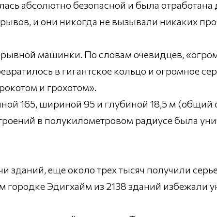
ась абсолютно безопасной и была отработана д
ывов, и они никогда не вызывали никаких пробл
взрывной машинки. По словам очевидцев, «огро
ревратилось в гигантское кольцо и огромное се
 рокотом и грохотом».
иной 165, шириной 95 и глубиной 18,5 м (общий
 строений в полукилометровом радиусе была ун
 зданий, еще около трех тысяч получили серье
м городке Эдигхайм из 2138 зданий избежали 