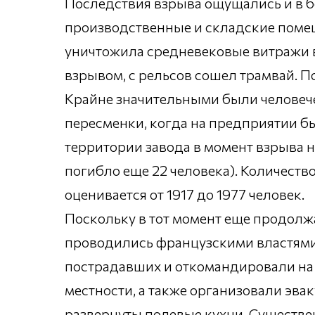
Последствия взрыва ощущались и в б
производственные и складские помеще
уничтожила средневековые витражи в с
взрывом, с рельсов сошел трамвай. 
Крайне значительными были человече
пересменки, когда на предприятии бы
территории завода в момент взрыва н
погибло еще 22 человека). Количество
оценивается от 1917 до 1977 человек.
Поскольку в тот момент еще продолж
проводились французскими властями
пострадавших и откомандировали на 
местности, а также организовали эв
развернуты полевые кухни. Существе