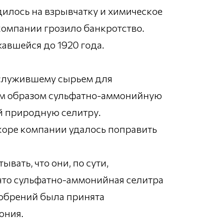
дилось на взрывчатку и химическое
компании грозило банкротство.
авшейся до 1920 года.
 служившему сырьем для
ким образом сульфатно-аммонийную
й природную селитру.
коре компании удалось поправить
вать, что они, по сути,
 что сульфатно-аммонийная селитра
добрений была принята
ония.