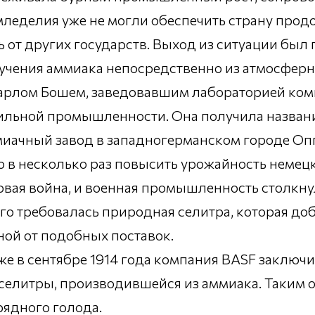
еделия уже не могли обеспечить страну продов
ь от других государств. Выход из ситуации бы
учения аммиака непосредственно из атмосферно
арлом Бошем, заведовавшим лабораторией ком
ильной промышленности. Она получила название
миачный завод в западногерманском городе Оп
 в несколько раз повысить урожайность немецк
овая война, и военная промышленность столкну
го требовалась природная селитра, которая доб
ной от подобных поставок.
же в сентябре 1914 года компания BASF заключ
селитры, производившейся из аммиака. Таким о
рядного голода.