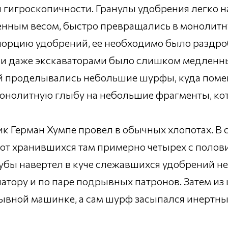
й гигроскопичности. Гранулы удобрения легко 
енным весом, быстро превращались в монолитн
порцию удобрений, ее необходимо было раздро
и даже экскаваторами было слишком медленн
ей проделывались небольшие шурфы, куда пом
нолитную глыбу на небольшие фрагменты, кот
ик Герман Хумпе провел в обычных хлопотах. В
 от хранившихся там примерно четырех с полов
бы навертел в куче слежавшихся удобрений не
натору и по паре подрывных патронов. Затем и
рывной машинке, а сам шурф засыпался инертн