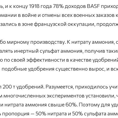
, и к концу 1918 года 78% доходов BASF прихо
мании в войне и отмены всех военных заказов 
зались в зоне французской оккупации, продолж
бо мирному производству. К нитрату аммония,
авлять инертный сульфат аммония, получив та
ю по своей эффективности в качестве удобрени
а подобные удобрения существенно вырос, и вс
00 т удобрений. Разумеется, приходилось учиты
ем многочисленных экспериментов установили,
и нитрата аммония свыше 60%. Поэтому для у
 пропорция — 50% нитрата и 50% сульфата амм