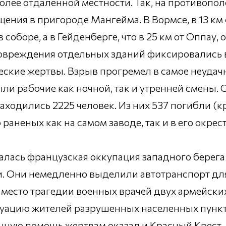
олее отдаленной местности. Так, на противоп
ния в пригороде Мангейма. В Вормсе, в 13 км 
оборе, а в Гейденберге, что в 25 км от Оппау, 
Повреждения отдельных зданий фиксировались в
ские жертвы. Взрыв прогремел в самое неудачн
ли рабочие как ночной, так и утренней смены.
аходились 2225 человек. Из них 537 погибли (к
 раненых как на самом заводе, так и в его окре
алась французская оккупация западного берега
. Они немедленно выделили автотранспорт дл
место трагедии военных врачей двух армейски
акуацию жителей разрушенных населенных пунк
нную помощь жертвам оказал и Красный Крест.