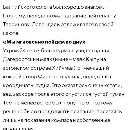
Балтийского флота был хорошо знаком.
Поэтому, передав командование лейтенанту
Тверинову. Левендаль отлеживался в своей
каюте.
«Мы мгновенно пойдем ко дну»
Утром 24 сентября штурман, увидав вдали
Дагерортский маяк (ныне – маяк Кыпу на
эстонском острове Хийумаа), отмечавший
южный створ Финского залива, определил
координаты судна. Это оказалось очень кстати,
ведь вскоре после этого опустился густой туман.
Тем не менее ветер был попутным, поэтому
решено было продолжать плавание, полагаясь
лишь на показания компаса и собственные
вычисления.