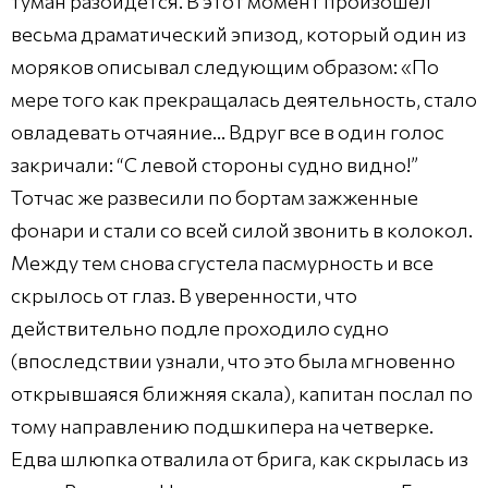
туман разойдется. В этот момент произошел
весьма драматический эпизод, который один из
моряков описывал следующим образом: «По
мере того как прекращалась деятельность, стало
овладевать отчаяние… Вдруг все в один голос
закричали: “С левой стороны судно видно!”
Тотчас же развесили по бортам зажженные
фонари и стали со всей силой звонить в колокол.
Между тем снова сгустела пасмурность и все
скрылось от глаз. В уверенности, что
действительно подле проходило судно
(впоследствии узнали, что это была мгновенно
открывшаяся ближняя скала), капитан послал по
тому направлению подшкипера на четверке.
Едва шлюпка отвалила от брига, как скрылась из