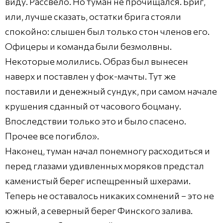
виду. Рассвело. Но туман не прочищался. Бриг,
или, лучше сказать, остатки брига стояли
спокойно: слышен был только стон членов его.
Офицеры и команда были безмолвны.
Некоторые молились. Образ был вынесен
наверх и поставлен у фок-мачты. Тут же
поставили и денежный сундук, при самом начале
крушения сданный от часового боцману.
Впоследствии только это и было спасено.
Прочее все погибло».
Наконец, туман начал понемногу расходиться и
перед глазами удивленных моряков предстал
каменистый берег испещренный шхерами.
Теперь не оставалось никаких сомнений – это не
южный, а северный берег Финского залива.