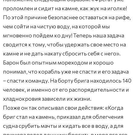
проломлен и сидит на камне, как жук на иголке!
По этой причине безопаснее оставаться на рифе,
чем сойти на чистую воду, на которой мы
мгновенно пойдем ко дну! Теперь наша задача
сводится к тому, чтобы удержать свое место на
камне и не дать накату сбросить себя с него».
Барон был опытным мореходом и хорошо
понимал, что корабль уже не спасти и его задача
– спасти команду. На борту брига находилось 140
человек, и именно от его распорядительности и
хладнокровия зависели их жизни.
Позже он так описывал свои действия: «Когда
бриг стал на камень, приказал для облегчения
судна срубить мачты и кидать все в воду, а для
примера велел денщику бросить в море все его