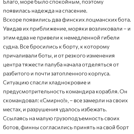
Благо, море было спокойным, поэтому
появилась надежда на спасение.
Вскоре появились два финских лоцманских бота.
Увидав их приближение, моряки возликовали – и
этим едва не привели к немедленной гибели
судна. Все бросились к борту, к которому
причаливали боты, и от резкого изменения
центра тяжести палуба начала отделяться от
разбитого и почти затопленного корпуса.
Ситуацию спасли хладнокровие и
предусмотрительность командира корабля. Он
скомандовал: «Смирно!», – все замерли на своих
местах, и разрушения удалось избежать.
Ссылаясь на малую грузоподъемность своих
ботов, финны согласились принять на свой борт