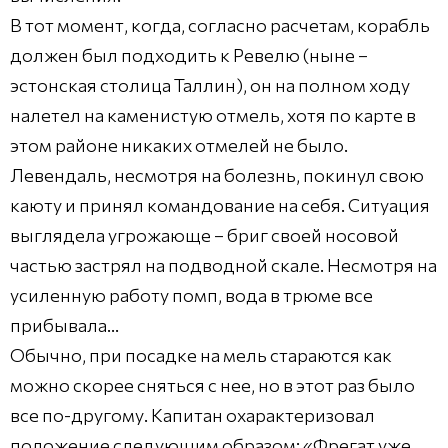
В тот момент, когда, согласно расчетам, корабль
должен был подходить к Ревелю (ныне –
эстонская столица Таллин), он на полном ходу
налетел на каменистую отмель, хотя по карте в
этом районе никаких отмелей не было.
Левендаль, несмотря на болезнь, покинул свою
каюту и принял командование на себя. Ситуация
выглядела угрожающе – бриг своей носовой
частью застрял на подводной скале. Несмотря на
усиленную работу помп, вода в трюме все
прибывала…
Обычно, при посадке на мель стараются как
можно скорее сняться с нее, но в этот раз было
все по-другому. Капитан охарактеризовал
положение следующим образом: «Фрегат уже