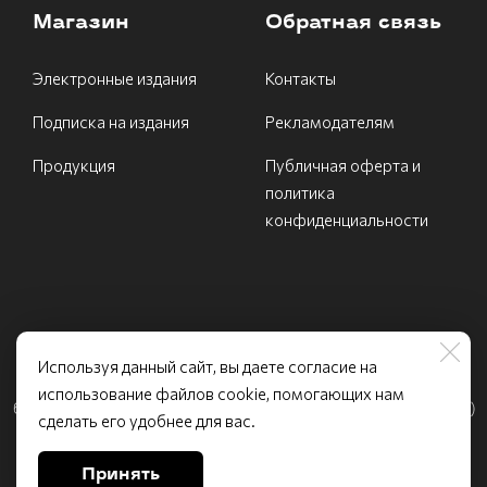
Магазин
Обратная связь
Электронные издания
Контакты
Подписка на издания
Рекламодателям
Продукция
Публичная оферта и
политика
конфиденциальности
Используя данный сайт, вы даете согласие на
ИНН 7731540639 Федеральное государственное
использование файлов cookie, помогающих нам
бюджетное учреждение «МЧС Медиа» Телефон: (499)
сделать его удобнее для вас.
995−59−99 (5112) / Email: info@mchsmedia.ru
Принять