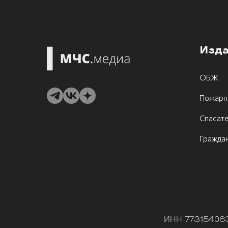
Изд
ОБЖ
Пожарн
Спасат
Граждан
ИНН 773154063