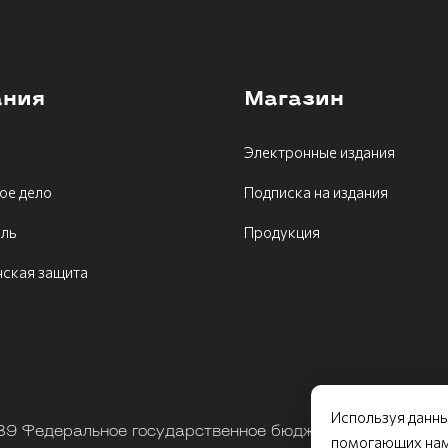
ания
Магазин
Электронные издания
ое дело
Подписка на издания
ель
Продукция
ская защита
Используя данны
9 Федеральное государственное бюджетное учрежден
помогающих нам 