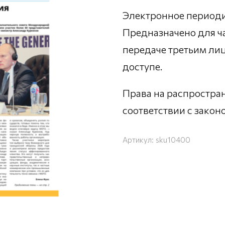
Электронное периодич
Предназначено для ч
передаче третьим ли
доступе.
Права на распростра
соответствии с зако
Артикул:
sku10400