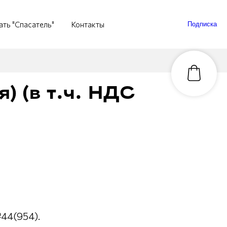
ать "Спасатель"
Контакты
Подписка
) (в т.ч. НДС
44(954).