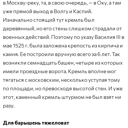
в Москву-реку, та, в свою очередь, — в Оку, а там
уже прямой выход в Волгу и Каспий.
Изначально стоящий тут кремль был
деревянный, но его стены слишком страдали от
военных действий. Поэтому по указу Василия III в
мае 1525 г. была заложена крепость из кирпича и
камня. Ее построили вручную всего за 6 лет. Так
возникли семнадцать башен, четыре из которых
имели проездные ворота. Кремль вполне мог
тягаться с московским, несколько уступая тому
по площади, но превосходя высотой стен. И уже
этот, каменный кремль штурмом не был взят ни
разу.
Для барышень тяжеловат