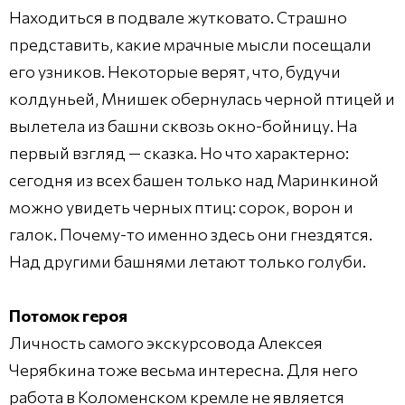
Находиться в подвале жутковато. Страшно
представить, какие мрачные мысли посещали
его узников. Некоторые верят, что, будучи
колдуньей, Мнишек обернулась черной птицей и
вылетела из башни сквозь окно-бойницу. На
первый взгляд — сказка. Но что характерно:
сегодня из всех башен только над Маринкиной
можно увидеть черных птиц: сорок, ворон и
галок. Почему-то именно здесь они гнездятся.
Над другими башнями летают только голуби.
Потомок героя
Личность самого экскурсовода Алексея
Черябкина тоже весьма интересна. Для него
работа в Коломенском кремле не является