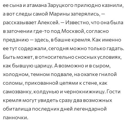
ее сына и атамана Заруцкого прилюдно казнили,
а вот следы самой Марины затерялись, —
рассказывает Алексей. — Известно, что она была
в заточении где-то под Москвой, согласно
преданию — здесь, в башне кремля. Как именно
ее тут содержали, сегодня можно только гадать.
Быть может, в относительно сносных условиях,
как бывшую царицу. А возможно и в сыром,
холодном, темном подвале, на охапке гнилой
соломы, прикованной цепями к стене, как
самозванку, колдунью и чернокнижницу. Гости
кремля могут увидеть сразу два возможных
обиталища последних дней легендарной
панночки.