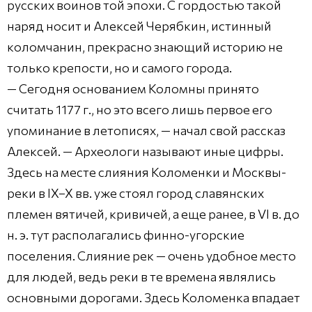
русских воинов той эпохи. С гордостью такой
наряд носит и Алексей Черябкин, истинный
коломчанин, прекрасно знающий историю не
только крепости, но и самого города.
— Сегодня основанием Коломны принято
считать 1177 г., но это всего лишь первое его
упоминание в летописях, — начал свой рассказ
Алексей. — Археологи называют иные цифры.
Здесь на месте слияния Коломенки и Москвы-
реки в IX–X вв. уже стоял город славянских
племен вятичей, кривичей, а еще ранее, в VI в. до
н. э. тут располагались финно-угорские
поселения. Слияние рек — очень удобное место
для людей, ведь реки в те времена являлись
основными дорогами. Здесь Коломенка впадает