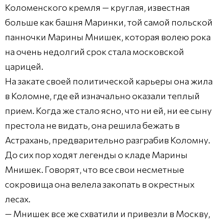
Коломенского кремля — круглая, известная
больше как башня Маринки, той самой польской
панночки Марины Мнишек, которая волею рока
на очень недолгий срок стала московской
царицей.
На закате своей политической карьеры она жила
в Коломне, где ей изначально оказали теплый
прием. Когда же стало ясно, что ни ей, ни ее сыну
престола не видать, она решила бежать в
Астрахань, предварительно разграбив Коломну.
До сих пор ходят легенды о кладе Марины
Мнишек. Говорят, что все свои несметные
сокровища она велела закопать в окрестных
лесах.
— Мнишек все же схватили и привезли в Москву,